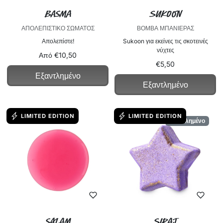
Basma
Sukoon
ΑΠΟΛΕΠΙΣΤΙΚΌ ΣΏΜΑΤΟΣ
ΒΌΜΒΑ ΜΠΑΝΙΈΡΑΣ
Απολεπίστε!
Sukoon για εκείνες τις σκοτεινές
νύχτες
Από €10,50
€5,50
Εξαντλημένο
Εξαντλημένο
LIMITED EDITION
LIMITED EDITION
Εξαντλημένο
Salam
Siraj